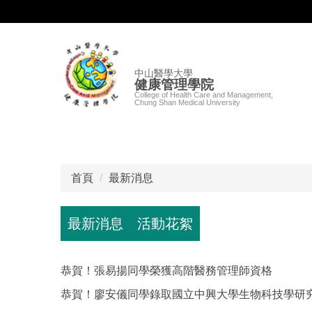
跳
到
主
要
中山醫學大學
內
健康管理學院
容
College of Health Care and Management,
Chung Shan Medical University
區
首頁
最新消息
最新消息
活動花絮
恭賀！張易揚同學榮獲高階醫務管理師資格
恭賀！廖安儀同學錄取國立中興大學生物科技學研