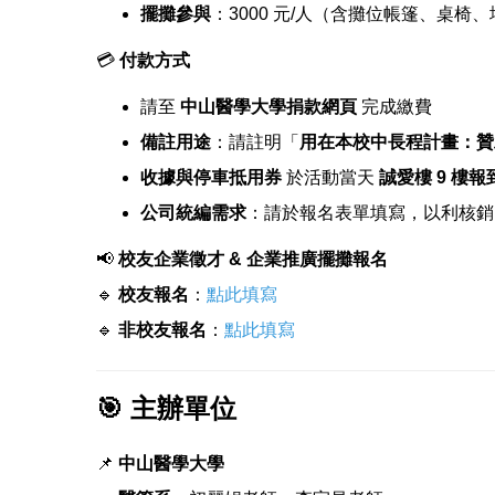
擺攤參與
：3000 元/人（含攤位帳篷、桌
💳
付款方式
請至
中山醫學大學捐款網頁
完成繳費
備註用途
：請註明「
用在本校中長程計畫：贊助
收據與停車抵用券
於活動當天
誠愛樓 9 樓報
公司統編需求
：請於報名表單填寫，以利核銷
📢
校友企業徵才 & 企業推廣擺攤報名
🔹
校友報名
：
點此填寫
🔹
非校友報名
：
點此填寫
🎯 主辦單位
📌
中山醫學大學