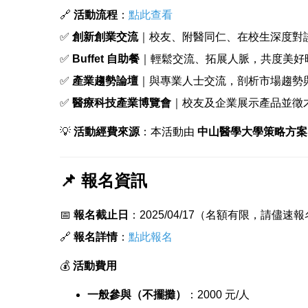
🔗
活動流程
：
點此查看
✅
創新創業交流
｜校友、附醫同仁、在校生深度對
✅
Buffet 自助餐
｜輕鬆交流、拓展人脈，共度美好
✅
產業趨勢論壇
｜與專業人士交流，剖析市場趨勢
✅
醫療科技產業博覽會
｜校友及企業展示產品並徵
💡
活動經費來源
：本活動由
中山醫學大學策略方案「
📌 報名資訊
📅
報名截止日
：2025/04/17（名額有限，請儘速
🔗
報名詳情
：
點此報名
💰
活動費用
一般參與（不擺攤）
：2000 元/人