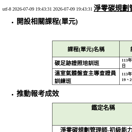
淨零碳規劃
utf-8
2026-07-09 19:43:31
2026-07-09 19:43:31
開設相關課程(單元)
課程(單元)名稱
113
年
碳足跡證照培訓班
日
溫室氣體盤查主導查證員
113
年
19
、
2
訓練班
推動報考成效
鑑定名稱
淨零碳規劃管理師-初級能